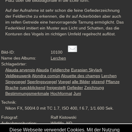
Platz über die Bilddiagonale in die Ecke führt. 
Auf der Aufnahme ist sehr schon die feine Gefiederzeichnung 
der Feldlerche zu erkennen, die ihr auf Ackerböden aber auch 
im reifen Getreide eine hervorragende Tarnung ermöglicht. Das 
Federkleid imitiert ein Muster aus Licht und Schatten, das die 
Konturen des Vogels im richtigen Umfeld regelrecht auflöst.
Bild-ID:
10100
Name des Albums:
Lerchen
Schlagwörter:
Alauda arvensis
Alauda
Feldlerche
Eurasian Skylark
Veldleeuwerik
Alondra común
Alouette des champs
Lerchen
Singvoegel
Sperlingsvoegel
Voegel
alle Bilder
sitzend
Pflanze
Brache
rueckblickend
freigestellt
Gefieder
Zeichnung
Bestimmungsmerkmale
Hochformat
Juni
Technik:
Nikon FX, 500/4.0 mit TC 1.7, ISO 400, f 6.7, 1/1.600 Sek.
Fotograf:
Ralf Kistowski
Aufnahmesituation:
Wildlife, ND
Ansichten:
953
Diese Webseite verwendet Cookies. Mit der Nutzung