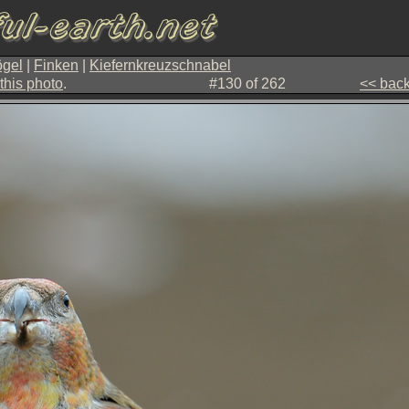
gel
|
Finken
|
Kiefernkreuzschnabel
this photo
.
#130 of 262
<< bac