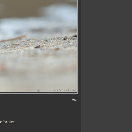
Vor
efärbtes 