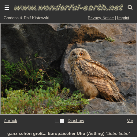
Gordana & Ralf Kistowski
Privacy Notice
|
Imprint
Zurück
Diashow
Vor
ganz schön groß... Europäischer Uhu (Ästling)
*Bubo bubo*