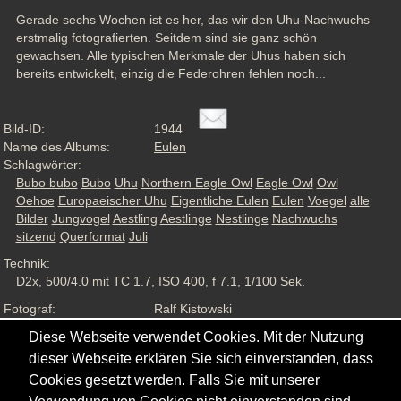
Gerade sechs Wochen ist es her, das wir den Uhu-Nachwuchs 
erstmalig fotografierten. Seitdem sind sie ganz schön 
gewachsen. Alle typischen Merkmale der Uhus haben sich 
bereits entwickelt, einzig die Federohren fehlen noch...
Bild-ID:
1944
Name des Albums:
Eulen
Schlagwörter:
Bubo bubo
Bubo
Uhu
Northern Eagle Owl
Eagle Owl
Owl
Oehoe
Europaeischer Uhu
Eigentliche Eulen
Eulen
Voegel
alle
Bilder
Jungvogel
Aestling
Aestlinge
Nestlinge
Nachwuchs
sitzend
Querformat
Juli
Technik:
D2x, 500/4.0 mit TC 1.7, ISO 400, f 7.1, 1/100 Sek.
Fotograf:
Ralf Kistowski
Aufnahmesituation:
Wildlife, ND
Diese Webseite verwendet Cookies. Mit der Nutzung
Ansichten:
1474
dieser Webseite erklären Sie sich einverstanden, dass
Cookies gesetzt werden. Falls Sie mit unserer