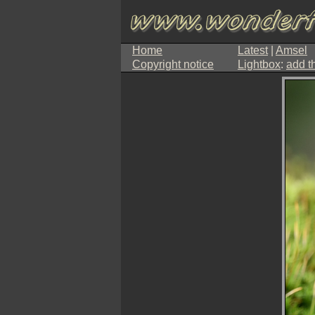
Home
Latest
|
Amsel
Copyright notice
Lightbox
:
add t