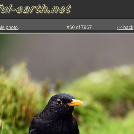
his photo
.
#60 of 7967
<< back