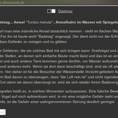
Diashow
detag... Amsel
*Turdus merula*
, Amselhahn im Wasser mit Spiegel
rf man eine männliche Amsel tatsächlich nennen - steht im flachen Wa
ür ihn ist heute wohl "Badetag" angesagt. Der dient nicht nur der Erfr
 dass Gefieder zu reinigen und zu glätten. 
 Gefahren, die ein solches Bad mit sich bringen kann. Greifvögel und 
ie Stellen, an denen sich einfache Beute macht lässt und das ist an ein
gel und auch andere Tiere kommen gerne dorthin, um Wasser aufzuneh
und anderes mehr. Wenn sie dort dann beschäftigt sind, sind sie oft ab
n. Von daher ist für die Besucher der Wasserstelle Vorsicht geboten! A
em Bad davon zu überzeugen, dass "die Luft rein ist" und nicht irgendwo 
. Erst wenn sie davon überzeugt ist, wird sie sich wieder ihrem Badeve
ografen heißt es, in solchen Momenten aufzupassen. Eine falsche Bewe
 Vogel auf mich aufmerksam wird, in mir eine mögliche Gefahr sieht und
inkt, ist die Gefahr einer wahrgenommenen Störung deutlich geringer.