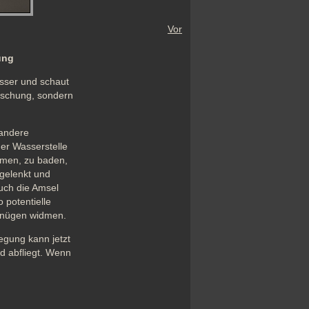
Vor
ung
sser und schaut 
ischung, sondern 
andere 
er Wasserstelle 
men, zu baden, 
gelenkt und 
uch die Amsel 
potentielle 
rgnügen widmen. 
gung kann jetzt 
 abfliegt. Wenn 