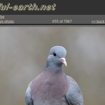
ube
his photo
.
#55 of 7967
<< back