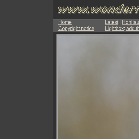
Home
Latest
|
Hohlta
Copyright notice
Lightbox
:
add t