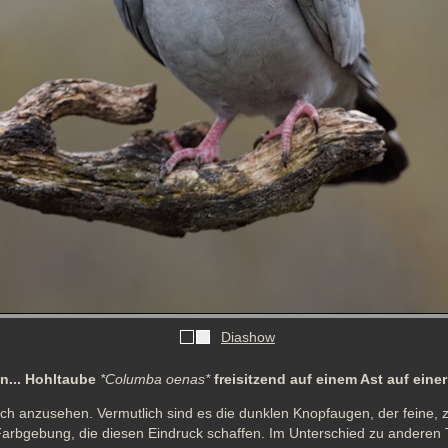
Diashow
n... Hohltaube
*Columba oenas*
freisitzend auf einem Ast auf eine
h anzusehen. Vermutlich sind es die dunklen Knopfaugen, der feine, z
rbgebung, die diesen Eindruck schaffen. Im Unterschied zu anderen 