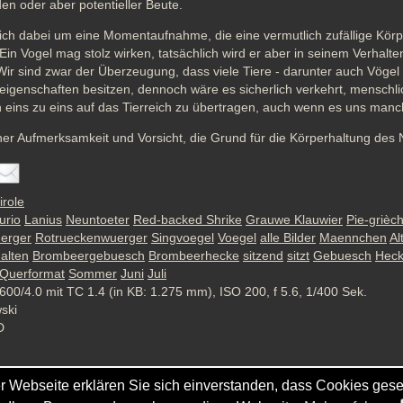
n oder aber potentieller Beute.
sich dabei um eine Momentaufnahme, die eine vermutlich zufällige Körp
Ein Vogel mag stolz wirken, tatsächlich wird er aber in seinem Verhalte
 Wir sind zwar der Überzeugung, dass viele Tiere - darunter auch Vögel 
reigenschaften besitzen, dennoch wäre es sicherlich verkehrt, menschli
eins zu eins auf das Tierreich zu übertragen, auch wenn es uns manc
her Aufmerksamkeit und Vorsicht, die Grund für die Körperhaltung des
irole
urio
Lanius
Neuntoeter
Red-backed Shrike
Grauwe Klauwier
Pie-grièc
erger
Rotrueckenwuerger
Singvoegel
Voegel
alle Bilder
Maennchen
Al
alten
Brombeergebuesch
Brombeerhecke
sitzend
sitzt
Gebuesch
Hec
Querformat
Sommer
Juni
Juli
600/4.0 mit TC 1.4 (in KB: 1.275 mm), ISO 200, f 5.6, 1/400 Sek.
wski
D
r Webseite erklären Sie sich einverstanden, dass Cookies gese