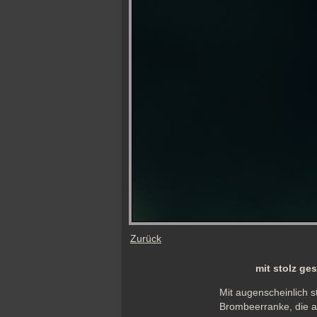
Zurück
mit stolz ge
Mit augenscheinlich s
Brombeerranke, die a