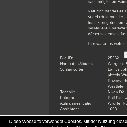
nach möglichen Feinde
Natürlich handelt es 
Vogels dokumentiert. 
Instinkten getrieben.
individuelle Charakte
Wesenseigenschaften 
Hier waren es wohl e
Bild-ID:
25262
Name des Albums:
Würger / P
Schlagwörter:
Lanius coll
piccola
Wu
Revierverh
Westfalen
Technik:
Nikon DX, 
Fotograf:
Ralf Kisto
Aufnahmesituation:
Wildlife, N
Ansichten:
1693
Diese Webseite verwendet Cookies. Mit der Nutzung diese