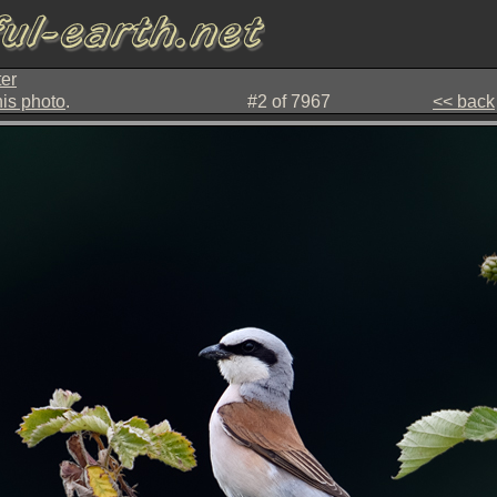
er
his photo
.
#2 of 7967
<< back