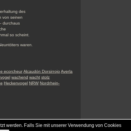
erhaltung des 
n von seinen 
- durchaus 
che 
hmal so scheint.
 Neuntöters waren.
he ecorcheur
Alcaudón Dorsirrojo
Averla
tvogel
wachend
wacht
stolz
ke
Heckenvogel
NRW
Nordrhein-
tzt werden. Falls Sie mit unserer Verwendung von Cookies