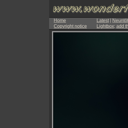
Home
Latest
|
Neuntöt
Copyright notice
Lightbox
:
add t