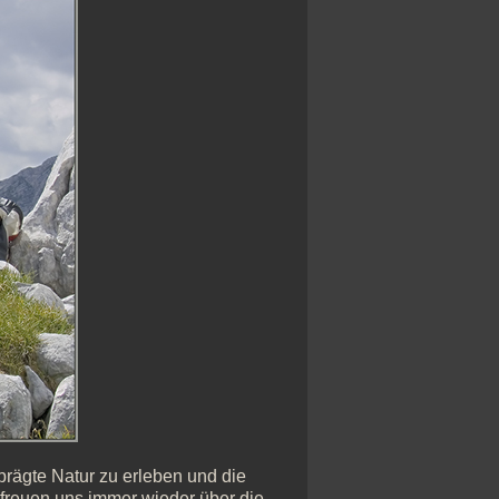
rägte Natur zu erleben und die
freuen uns immer wieder über die