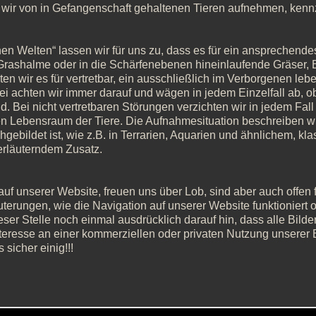
ie wir von in Gefangenschaft gehaltenen Tieren aufnehmen, kenn
en Welten“ lassen wir für uns zu, dass es für ein ansprechendes 
rashalme oder in die Schärfenebenen hineinlaufende Gräser, Bl
n wir es für vertretbar, ein ausschließlich im Verborgenen lebe
bei achten wir immer darauf und wägen in jedem Einzelfall ab, 
d. Bei nicht vertretbaren Störungen verzichten wir in jedem Fall 
en Lebensraum der Tiere. Die Aufnahmesituation beschreiben wir
ebildet ist, wie z.B. in Terrarien, Aquarien und ähnlichem, klas
 erläuterndem Zusatz.
 unserer Website, freuen uns über Lob, sind aber auch offen für 
äuterungen, wie die Navigation auf unserer Website funktioniert o
ser Stelle noch einmal ausdrücklich darauf hin, dass alle Bild
eresse an einer kommerziellen oder privaten Nutzung unserer Bi
sicher einig!!!