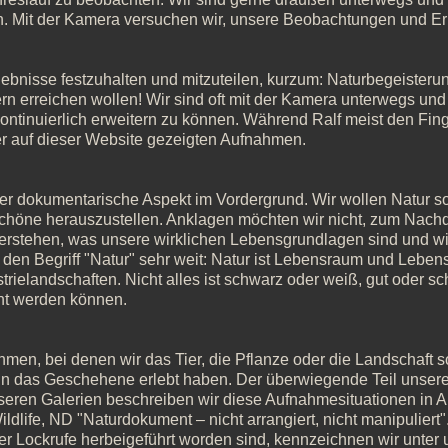
. Mit der Kamera versuchen wir, unsere Beobachtungen und Erl
rlebnisse festzuhalten und mitzuteilen, kurzum: Naturbegeister
ern erreichen wollen! Wir sind oft mit der Kamera unterwegs und 
ntinuierlich erweitern zu können. Während Ralf meist den Fin
r auf dieser Website gezeigten Aufnahmen.
 der dokumentarische Aspekt im Vordergrund. Wir wollen Natur so 
Schöne herauszustellen. Anklagen möchten wir nicht, zum Nach
 verstehen, was unsere wirklichen Lebensgrundlagen sind und wi
den Begriff "Natur" sehr weit: Natur ist Lebensraum und Leben
trielandschaften. Nicht alles ist schwarz oder weiß, gut oder sch
ht werden können.
hmen, bei denen wir das Tier, die Pflanze oder die Landschaft so
in das Geschehene erlebt haben. Der überwiegende Teil unserer
unseren Galerien beschreiben wir diese Aufnahmesituationen in A
ldlife, ND "Naturdokument – nicht arrangiert, nicht manipuliert
er Lockrufe herbeigeführt worden sind, kennzeichnen wir unter u