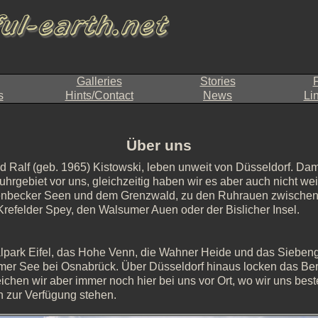
Galleries
Stories
F
s
Hints/Contact
News
Li
Über uns
d Ralf (geb. 1965) Kistowski, leben unweit von Düsseldorf. Dami
Ruhrgebiet vor uns, gleichzeitig haben wir es aber auch nicht w
kenbecker Seen und dem Grenzwald, zu den Ruhrauen zwische
 Krefelder Spey, den Walsumer Auen oder der Bislicher Insel.
onalpark Eifel, das Hohe Venn, die Wahner Heide und das Sieben
mer See bei Osnabrück. Über Düsseldorf hinaus locken das Be
ichen wir aber immer noch hier bei uns vor Ort, wo wir uns be
 zur Verfügung stehen.