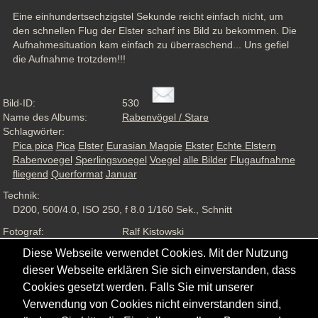
Eine einhundertsechzigstel Sekunde reicht einfach nicht, um 
den schnellen Flug der Elster scharf ins Bild zu bekommen. Die 
Aufnahmesituation kam einfach zu überraschend... Uns gefiel 
die Aufnahme trotzdem!!!
Bild-ID:
530
Name des Albums:
Rabenvögel / Stare
Schlagwörter:
Pica pica
Pica
Elster
Eurasian Magpie
Ekster
Echte Elstern
Rabenvoegel
Sperlingsvoegel
Voegel
alle Bilder
Flugaufnahme
fliegend
Querformat
Januar
Technik:
D200, 500/4.0, ISO 250, f 8.0 1/160 Sek., Schnitt
Fotograf:
Ralf Kistowski
Aufnahmesituation:
Wildlife, ND
Diese Webseite verwendet Cookies. Mit der Nutzung
Ansichten:
918
dieser Webseite erklären Sie sich einverstanden, dass
Cookies gesetzt werden. Falls Sie mit unserer
Verwendung von Cookies nicht einverstanden sind,