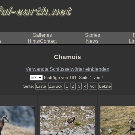
Galleries
Stories
F
s
Hints/Contact
News
Li
Chamois
Verwandte Schlüsselwörter einblenden
Einträge von 181. Seite 1 von 4.
Seite:
Erste
Zurück
1
2
3
4
Vor
Letzte