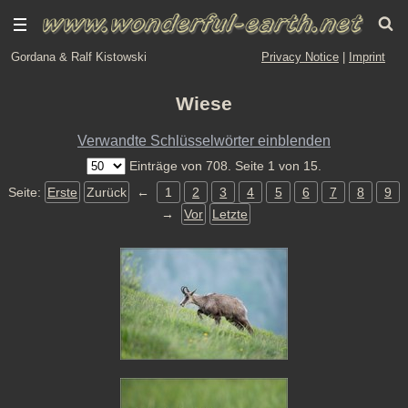
Gordana & Ralf Kistowski
Privacy Notice
|
Imprint
Wiese
Verwandte Schlüsselwörter einblenden
Einträge von 708. Seite 1 von 15.
Seite:
Erste
Zurück
←
1
2
3
4
5
6
7
8
9
→
Vor
Letzte