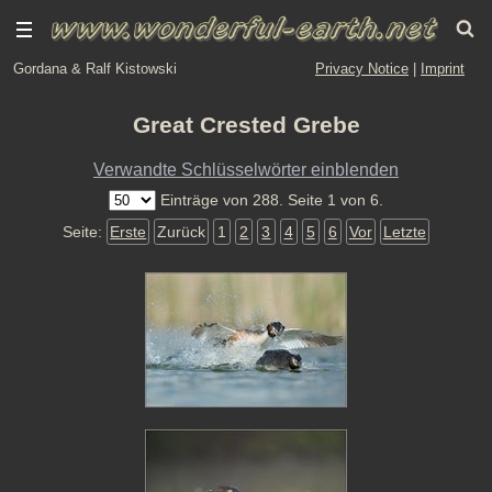
Gordana & Ralf Kistowski
Privacy Notice
|
Imprint
Great Crested Grebe
Verwandte Schlüsselwörter einblenden
Einträge von 288. Seite 1 von 6.
Seite:
Erste
Zurück
1
2
3
4
5
6
Vor
Letzte