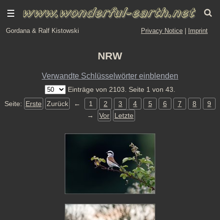
Gordana & Ralf Kistowski
Privacy Notice
|
Imprint
NRW
Verwandte Schlüsselwörter einblenden
Einträge von 2103. Seite 1 von 43.
Seite:
Erste
Zurück
←
1
2
3
4
5
6
7
8
9
→
Vor
Letzte