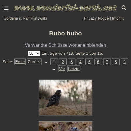
Gordana & Ralf Kistowski
Privacy Notice
|
Imprint
Bubo bubo
Verwandte Schlüsselwörter einblenden
Einträge von 719. Seite 1 von 15.
Seite:
Erste
Zurück
←
1
2
3
4
5
6
7
8
9
→
Vor
Letzte