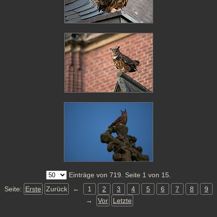
Einträge von 719. Seite 1 von 15.
Seite:
Erste
Zurück
←
1
2
3
4
5
6
7
8
9
→
Vor
Letzte