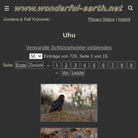
Gordana & Ralf Kistowski
Privacy Notice
|
Imprint
Uhu
Verwandte Schlüsselwörter einblenden
Einträge von 726. Seite 1 von 15.
Seite:
Erste
Zurück
←
1
2
3
4
5
6
7
8
9
→
Vor
Letzte