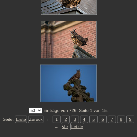
Einträge von 726. Seite 1 von 15.
Seite:
Erste
Zurück
←
1
2
3
4
5
6
7
8
9
→
Vor
Letzte