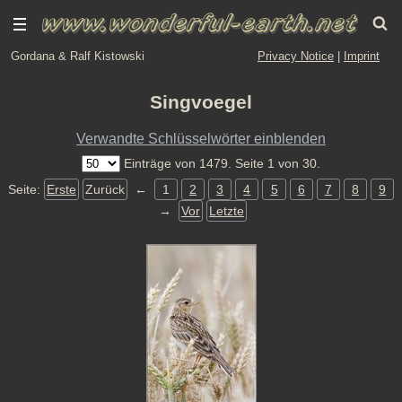
Gordana & Ralf Kistowski
Privacy Notice
|
Imprint
Singvoegel
Verwandte Schlüsselwörter einblenden
Einträge von 1479. Seite 1 von 30.
Seite:
Erste
Zurück
←
1
2
3
4
5
6
7
8
9
→
Vor
Letzte