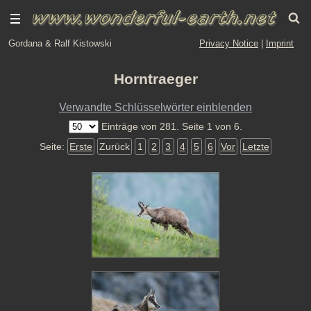
Gordana & Ralf Kistowski
Privacy Notice
|
Imprint
Horntraeger
Verwandte Schlüsselwörter einblenden
Einträge von 281. Seite 1 von 6.
Seite:
Erste
Zurück
1
2
3
4
5
6
Vor
Letzte