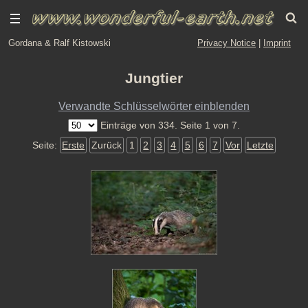
Gordana & Ralf Kistowski
Privacy Notice
|
Imprint
Jungtier
Verwandte Schlüsselwörter einblenden
Einträge von 334. Seite 1 von 7.
Seite:
Erste
Zurück
1
2
3
4
5
6
7
Vor
Letzte