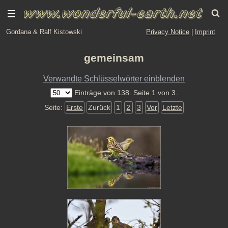
Gordana & Ralf Kistowski
Privacy Notice
|
Imprint
gemeinsam
Verwandte Schlüsselwörter einblenden
Einträge von 138. Seite 1 von 3.
Seite:
Erste
Zurück
1
2
3
Vor
Letzte