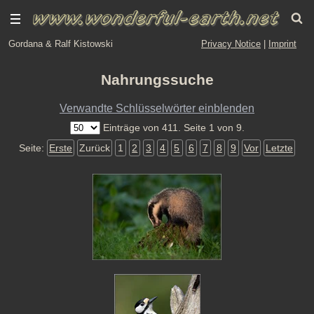
Gordana & Ralf Kistowski
Privacy Notice
|
Imprint
Nahrungssuche
Verwandte Schlüsselwörter einblenden
Einträge von 411. Seite 1 von 9.
Seite:
Erste
Zurück
1
2
3
4
5
6
7
8
9
Vor
Letzte