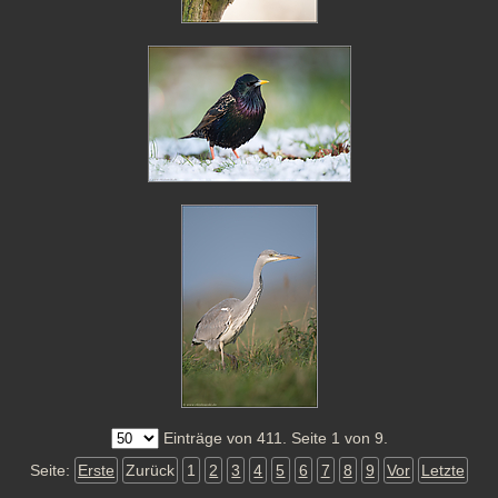
Einträge von 411. Seite 1 von 9.
Seite:
Erste
Zurück
1
2
3
4
5
6
7
8
9
Vor
Letzte