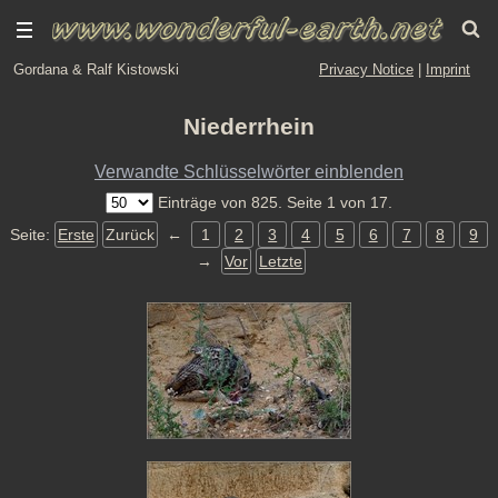
Gordana & Ralf Kistowski
Privacy Notice
|
Imprint
Niederrhein
Verwandte Schlüsselwörter einblenden
Einträge von 825. Seite 1 von 17.
Seite:
Erste
Zurück
←
1
2
3
4
5
6
7
8
9
→
Vor
Letzte