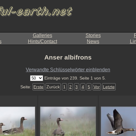
Galleries
Stories
F
s
Hints/Contact
News
Li
Anser albifrons
Verwandte Schlüsselwörter einblenden
Einträge von 239. Seite 1 von 5.
Seite:
Erste
Zurück
1
2
3
4
5
Vor
Letzte