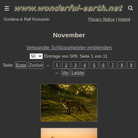
Gordana & Ralf Kistowski
Privacy Notice
|
Imprint
November
Verwandte Schlüsselwörter einblenden
Einträge von 509. Seite 1 von 11.
Seite:
Erste
Zurück
←
1
2
3
4
5
6
7
8
9
→
Vor
Letzte