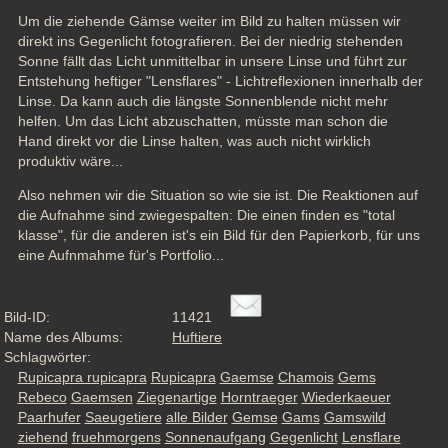
Um die ziehende Gämse weiter im Bild zu halten müssen wir 
direkt ins Gegenlicht fotografieren. Bei der niedrig stehenden 
Sonne fällt das Licht unmittelbar in unsere Linse und führt zur 
Entstehung heftiger "Lensflares" - Lichtreflexionen innerhalb der 
Linse. Da kann auch die längste Sonnenblende nicht mehr 
helfen. Um das Licht abzuschatten, müsste man schon die 
Hand direkt vor die Linse halten, was auch nicht wirklich 
produktiv wäre...
Also nehmen wir die Situation so wie sie ist. Die Reaktionen auf 
die Aufnahme sind zwiegespalten: Die einen finden es "total 
klasse", für die anderen ist's ein Bild für den Papierkorb, für uns 
eine Aufnmahme für's Portfolio...
Bild-ID:
11421
Name des Albums:
Huftiere
Schlagwörter:
Rupicapra rupicapra
Rupicapra
Gaemse
Chamois
Gems
Rebeco
Gaemsen
Ziegenartige
Horntraeger
Wiederkaeuer
Paarhufer
Saeugetiere
alle Bilder
Gemse
Gams
Gamswild
ziehend
fruehmorgens
Sonnenaufgang
Gegenlicht
Lensflare