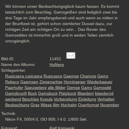
Wir können unser Beobachtungsglück kaum fassen. Es kommt 
tatsächlich zum Beschlag. Gamsgeißen sind lediglich zwei bis 
drei Tage im Jahr empfangsbereit und auch wenn es mitten in 
der Brunftzeit ist, gehört schon ziemlicher Dussel dazu, zur 
richtigen Zeit am richtigen Ort zu sein... Das Revier des 
Gamswildes ist immerhin groß und in weiten Teilen ziemlich 
unzugänglich.
Bild-ID:
11452
Name des Albums:
Huftiere
Schlagwörter:
Rupicapra rupicapra
Rupicapra
Gaemse
Chamois
Gems
Rebeco
Gaemsen
Ziegenartige
Horntraeger
Wiederkaeuer
Paarhufer
Saeugetiere
alle Bilder
Gemse
Gams
Gamswild
Gamsbrunft
Bock
Gamsbock
Platzbock
Blaedern
blaedernd
werbend
Beschlag
Kopula
Vorbereitung
Einleitung
Verhalten
Beobachtung
Gras
Wiese
Alm
Hochalm
Querformat
November
Technik:
Nikon FX, 500/4.0, ISO 800, f 4.0, 1/800 Sek.
Fotograf:
Ralf Kistowski