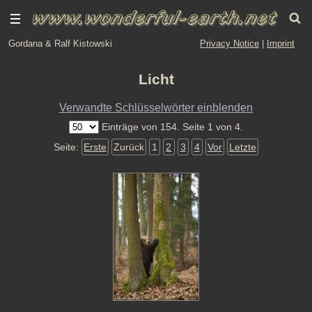
Gordana & Ralf Kistowski
Privacy Notice
|
Imprint
Licht
Verwandte Schlüsselwörter einblenden
Einträge von 154. Seite 1 von 4.
Seite:
Erste
Zurück
1
2
3
4
Vor
Letzte