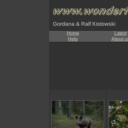
Gordana & Ralf Kistowski
Home
Latest
Help
About u