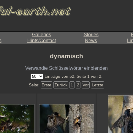
Galleries
Stories
F
s
Hints/Contact
News
Li
dynamisch
Verwandte Schlüsselwörter einblenden
Einträge von 52. Seite 1 von 2.
Seite:
Erste
Zurück
1
2
Vor
Letzte