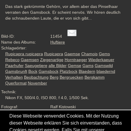
Das stark gekrümmte Gehörn, vor allem aber das Pinselhaar 
verraten den Gamsbock. Er scheint nervös. Wir hören deutlich 
die schnaubenden Laute, die er von sich gibt...
Bild-ID:
11454
Name des Albums:
Huftiere
Schlagwörter:
Rupicapra rupicapra
Rupicapra
Gaemse
Chamois
Gems
Rebeco
Gaemsen
Ziegenartige
Horntraeger
Wiederkaeuer
Paarhufer
Saeugetiere
alle Bilder
Gemse
Gams
Gamswild
Gamsbrunft
Bock
Gamsbock
Platzbock
Blaedern
blaedernd
Verhalten
Beobachtung
Berg
Bergruecken
Bergkamm
Querformat
November
Technik:
Nikon FX, 500/4.0, ISO 800, f 4.0, 1/500 Sek.
Fotograf:
Ralf Kistowski
Aufnahmesituation:
Wildlife, ND
Diese Webseite verwendet Cookies. Mit der Nutzung
Ansichten:
2078
dieser Webseite erklären Sie sich einverstanden, dass
Cookies gesetzt werden. Falls Sie mit unserer